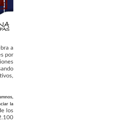
ebra a
es por
iones
asando
ivos,
lumnos,
ciar la
de los
2.100