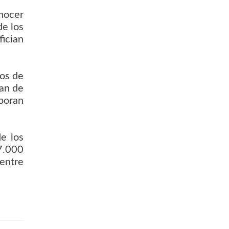
nocer
e los
ician
hos de
tan de
aboran
e los
7.000
 entre