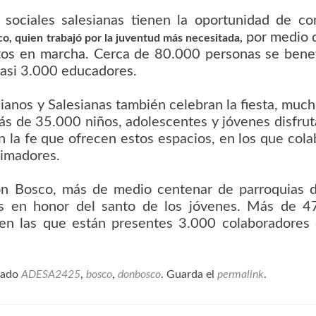
s sociales salesianas tienen la oportunidad de co
por medio d
o, quien trabajó por la juventud más necesitada,
tos en marcha. Cerca de 80.000 personas se benef
casi 3.000 educadores.
sianos y Salesianas también celebran la fiesta, muc
ás de 35.000 niños, adolescentes y jóvenes disfru
n la fe que ofrecen estos espacios, en los que col
nimadores.
Don Bosco, más de medio centenar de parroquias d
os en honor del santo de los jóvenes. Más de 4
, en las que están presentes 3.000 colaboradores
tado
ADESA2425
,
bosco
,
donbosco
. Guarda el
permalink
.